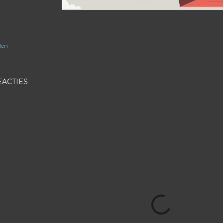
len
EACTIES