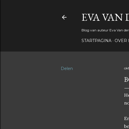
EVA VAN 
Blog van auteur Eva Van der
STARTPAGINA
OVER 
Delen
ok
B
He
no
En
be