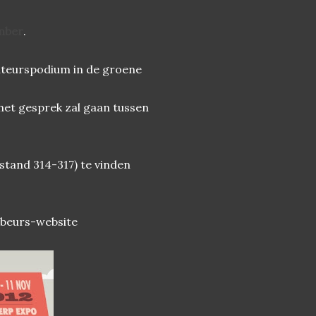
mber
.
auteurspodium in de groene
 het gesprek zal gaan tussen
 stand 314-317) te vinden
nbeurs-website