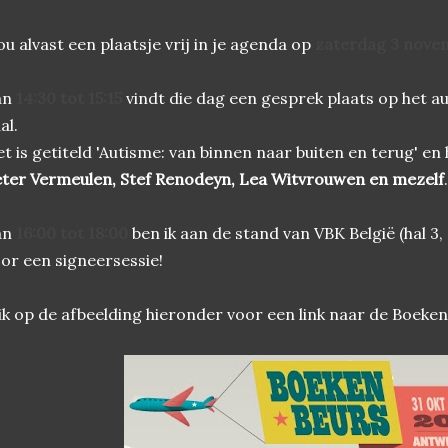
u alvast een plaatsje vrij in je agenda op
zaterdag 3 nove
an
14:30 tot 15:15
vindt die dag een gesprek plaats op het 
al.
t is getiteld 'Autisme: van binnen naar buiten en terug' en
ter Vermeulen, Stef Renodeyn, Lea Witvrouwen en mezelf
.
an
16:00 tot 18:00
ben ik aan de stand van VBK België (hal 3,
or een signeersessie!
ik op de afbeelding hieronder voor een link naar de Boeke