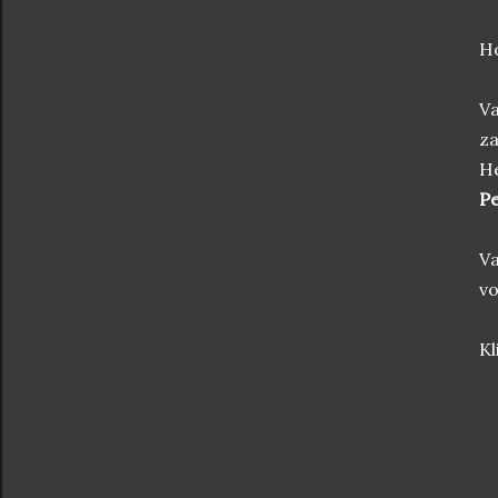
Ho
V
za
He
Pe
V
vo
Kl