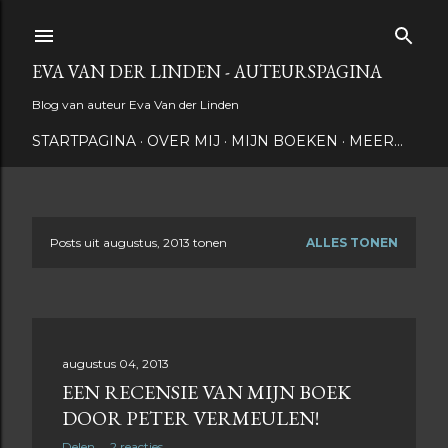
Doorgaan naar hoofdcontent
EVA VAN DER LINDEN - AUTEURSPAGINA
Blog van auteur Eva Van der Linden
STARTPAGINA
OVER MIJ
MIJN BOEKEN
MEER…
Posts uit augustus, 2013 tonen
ALLES TONEN
P
o
s
augustus 04, 2013
t
EEN RECENSIE VAN MIJN BOEK
s
DOOR PETER VERMEULEN!
Delen
2 reacties